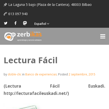
La Laguna 5 bajo (Plaza de la Cantera). 48003 Bilbao
613 097 940
Español
Lectura Fácil
by
doble-clic
in
Banco de experiencias
.
Posted
2 septiembre, 2015
(Lectura Fácil Euskadi.
http://lecturafacileuskadi.net/)