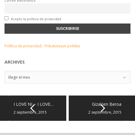
Correo electrónico
Acepto la política de privacidad
Política de privacidad - Pribatutasun politika
ARCHIVES
Archives
Elegir el mes
I LOVE NI ~ I LOVE…
Gizakien Beroa
2 septiembre, 2015
2 septiembre, 2015