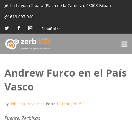
La Laguna 5 bajo (Plaza de la Cantera). 48003 Bilbao
613 097 940
Español
Andrew Furco en el País
Vasco
by
doble-clic
in
Noticias
.
Posted
30 abril, 2015
Fuente: Zerbikas