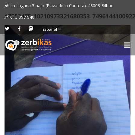
La Laguna 5 bajo (Plaza de la Cantera). 48003 Bilbao
17553475_10210973321680353_749614410092
613 097 940
Español