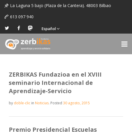
La Laguna 5 bajo (Plaza de la Cantera). 48003 Bilbao
613 097 940
Español
ZERBIKAS Fundazioa en el XVIII
seminario Internacional de
Aprendizaje-Servicio
by
doble-clic
in
Noticias
.
Posted
30 agosto, 2015
Premio Presidencial Escuelas