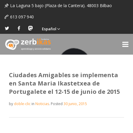
La Laguna 5 bajo (Plaza de la Cantera). 48003 Bilbao
613 097 940
Español
Ciudades Amigables se implementa
en Santa Maria Ikastetxea de
Portugalete el 12-15 de junio de 2015
by
doble-clic
in
Noticias
.
Posted
30 junio, 2015