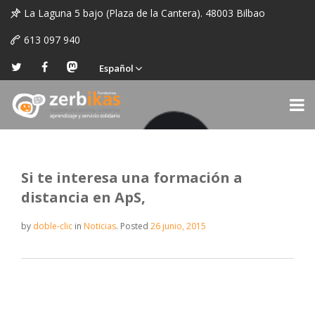
La Laguna 5 bajo (Plaza de la Cantera). 48003 Bilbao
613 097 940
Español
Si te interesa una formación a
distancia en ApS,
by
doble-clic
in
Noticias
.
Posted
26 junio, 2015