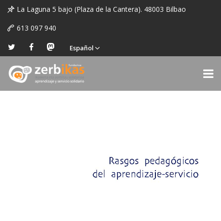
La Laguna 5 bajo (Plaza de la Cantera). 48003 Bilbao
613 097 940
Español