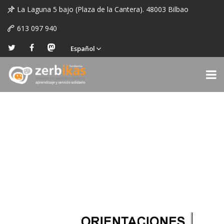
La Laguna 5 bajo (Plaza de la Cantera). 48003 Bilbao
613 097 940
Español