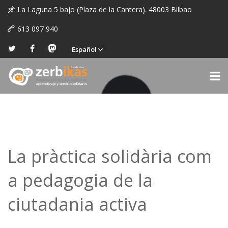
La Laguna 5 bajo (Plaza de la Cantera). 48003 Bilbao
613 097 940
Español
La pràctica solidària com
a pedagogia de la
ciutadania activa