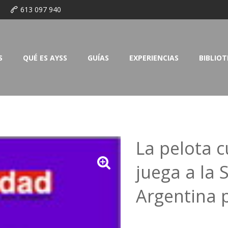
o
613 097 940
S
QUÉ ES AYSS
GUÍAS
EXPERIENCIAS
BIBLIO
La pelota 
juega a la 
Argentina