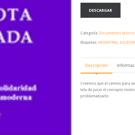
DESCARGAR
Categoría:
Documentos teórico
Etiquetas:
ARGENTINA
,
SOLIDAR
Descripción
Informaci
Creemos que el camino para ser
tela de juicio el concepto mismo,
problematizarlo.