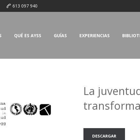
o
613 097 940
S
QUÉ ES AYSS
GUÍAS
EXPERIENCIAS
BIBLIO
La juventud
transform
DESCARGAR