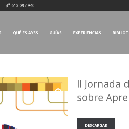
o
613 097 940
S
QUÉ ES AYSS
GUÍAS
EXPERIENCIAS
BIBLIO
II Jornada 
sobre Apren
DESCARGAR