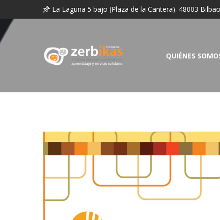
La Laguna 5 bajo (Plaza de la Cantera). 48003 Bilba
QUIÉNES SOMO