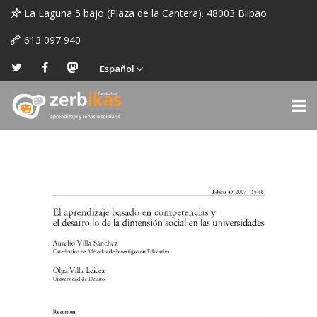
La Laguna 5 bajo (Plaza de la Cantera). 48003 Bilbao
613 097 940
Español