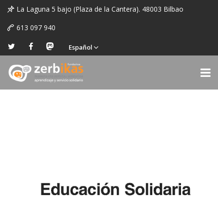
La Laguna 5 bajo (Plaza de la Cantera). 48003 Bilbao
613 097 940
Español