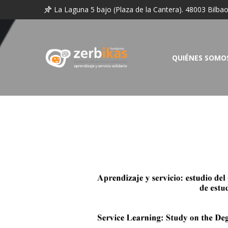
La Laguna 5 bajo (Plaza de la Cantera). 48003 Bilba
QUIÉNES SOMO