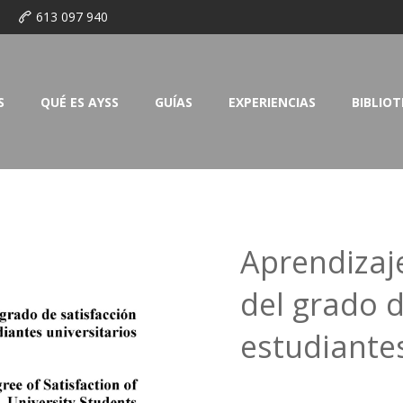
o
613 097 940
S
QUÉ ES AYSS
GUÍAS
EXPERIENCIAS
BIBLIO
Aprendizaje
del grado d
estudiantes