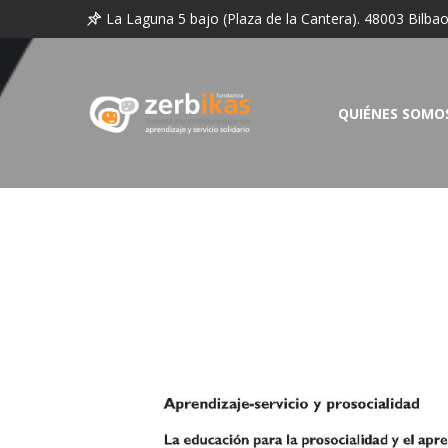
La Laguna 5 bajo (Plaza de la Cantera). 48003 Bilba
QUIÉNES SOMO