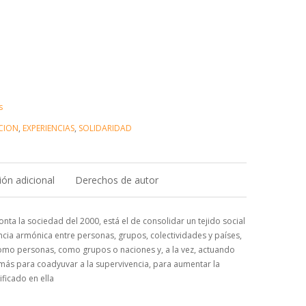
s
CION
,
EXPERIENCIAS
,
SOLIDARIDAD
ón adicional
Derechos de autor
nta la sociedad del 2000, está el de consolidar un tejido social
ncia armónica entre personas, grupos, colectividades y países,
omo personas, como grupos o naciones y, a la vez, actuando
más para coadyuvar a la supervivencia, para aumentar la
ificado en ella