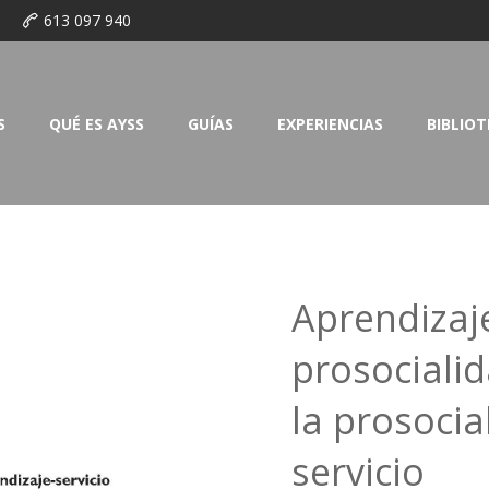
o
613 097 940
S
QUÉ ES AYSS
GUÍAS
EXPERIENCIAS
BIBLIO
Aprendizaje
prosociali
la prosocia
servicio