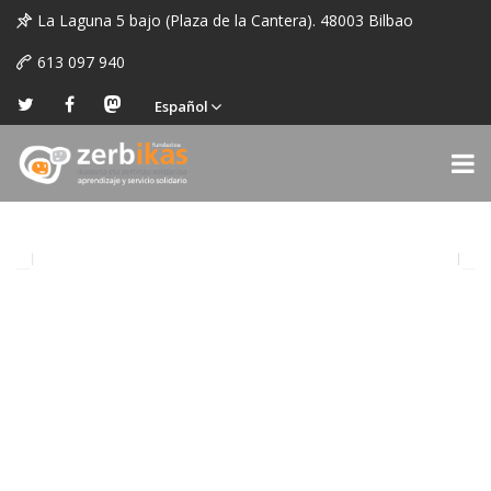
La Laguna 5 bajo (Plaza de la Cantera). 48003 Bilbao
613 097 940
Español