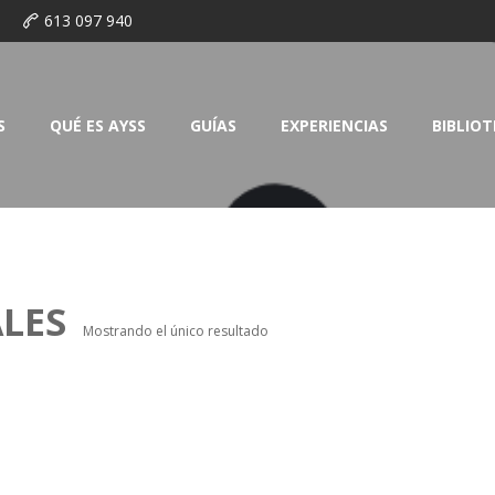
o
613 097 940
S
QUÉ ES AYSS
GUÍAS
EXPERIENCIAS
BIBLIO
LES
Mostrando el único resultado